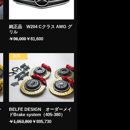
純正品 W204 Cクラス AMG グ
リル
通常価格
セール価格
￥96,000
￥81,600
送料無料
ー
BELFE DESIGN オーダーメイ
ドBrake system（405-380）
通常価格
セール価格
￥1,053,800
￥895,730