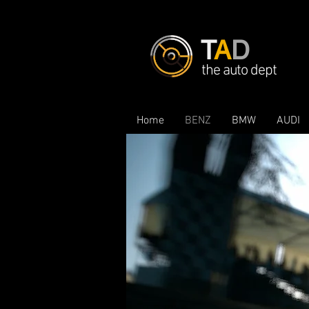
T
A
D
the auto dept
Home
BENZ
BMW
AUDI