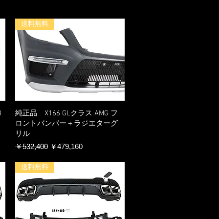
送料無料
3
純正品 X166 GLクラス AMG フ
ロントバンパー＋ラジエターグ
リル
通常価格
セール価格
￥532,400
￥479,160
送料無料