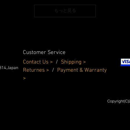
もっと見る
Customer Service
Contact Us >
/
Shipping >
814,Japan
Returnes
>
/
Payment & Warranty
>
Copyright(C