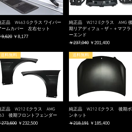
純正品 W463 Gクラス ワイパー
純正品 W212 Eクラス AMG 
アームカバー 左右セット
期リアディフュ－ザ－＋マフラ
ーエンド
通常価格
セール価格
9,620
￥8,177
通常価格
セール価格
￥237,040
￥201,400
送料無料
送料無料
純正品 W212 Eクラス AMG
純正品 W212 Eクラス 後期ボ
E63 後期フロントフェンダー
ンネット
通常価格
セール価格
通常価格
セール価格
273,600
￥232,500
￥218,191
￥185,400