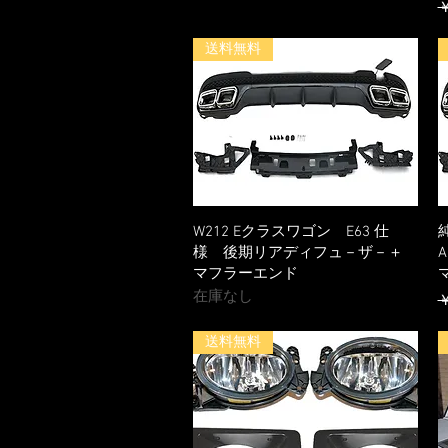
￥
送料無料
W212 Eクラスワゴン E63 仕
様 後期リアディフュ－ザ－＋
マフラーエンド
在庫なし
￥
送料無料