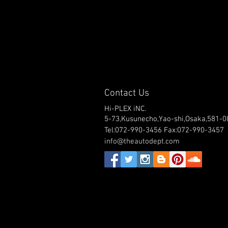
Contact Us
Hi-PLEX iNC.
5-73,Kusunecho,Yao-shi,Osaka,581-0
Tel:072-990-3456 Fax:072-990-3457
info@theautodept.com