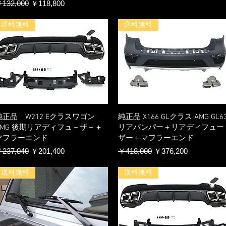
通常価格
セール価格
132,000
￥118,800
送料無料
送料無料
純正品 W212 Eクラスワゴン
純正品 X166 GLクラス AMG GL6
AMG 後期リアディフュ－ザ－＋
リアバンパー＋リアディフュー
マフラーエンド
ザー＋マフラーエンド
通常価格
セール価格
通常価格
セール価格
237,040
￥201,400
￥418,000
￥376,200
送料無料
送料無料