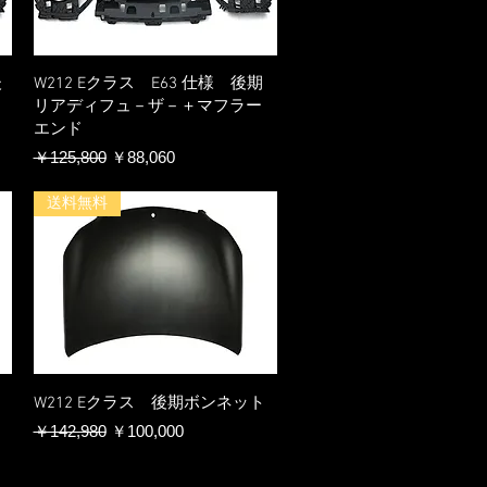
後
W212 Eクラス E63 仕様 後期
リアディフュ－ザ－＋マフラー
エンド
通常価格
セール価格
￥125,800
￥88,060
送料無料
W212 Eクラス 後期ボンネット
通常価格
セール価格
￥142,980
￥100,000