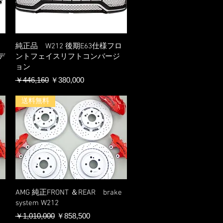
純正品 W212 後期E63仕様フロ
デ
ントフェイスリフトコンバージ
ョン
通常価格
セール価格
￥446,160
￥380,000
送料無料
AMG 純正FRONT ＆REAR brake
system W212
通常価格
セール価格
￥1,010,000
￥858,500