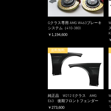
Gクラス専用 AMG W463ブレーキ
システム（410-380)
K
価格
￥1,194,600
￥
送料無料
純正品 W212 Eクラス AMG
W
E63 後期フロントフェンダー
価格
￥273,600