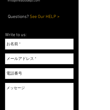
info@theautodept.com
Questions?
See Our HELP >
Write to us: