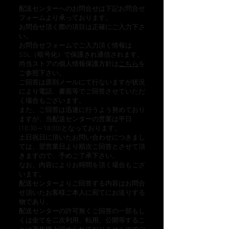
配送センターへのお問合せは下記お問合せ
フォームより承っております。
お問合せ頂く際の項目は正確にご入力下さ
い。
お問合せフォームでご入力頂く情報は
SSL（暗号化）で保護され通信されます。
尚当ストアの個人情報保護方針は
こちら
を
ご参照下さい。
ご回答は原則メールにて行ないますが状況
により電話、書面等でご回答させていただ
く場合もございます。
また、ご回答は迅速に行うよう努めており
ますが、当配送センターの営業は平日
(10:30～18:00)となっております。
土日祝日に頂いたお問い合わせにつきまし
ては、翌営業日より順次ご回答とさせて頂
きますので、予めご了承下さい。
なお、内容によりお時間を頂く場合もござ
います。
配送センターよりご回答する内容はお問合
せ頂いたお客様ご本人に宛てにお送りする
物であり、
配送センターの許可無くご回答の一部もし
くは全てを二次利用、転用、公開等するこ