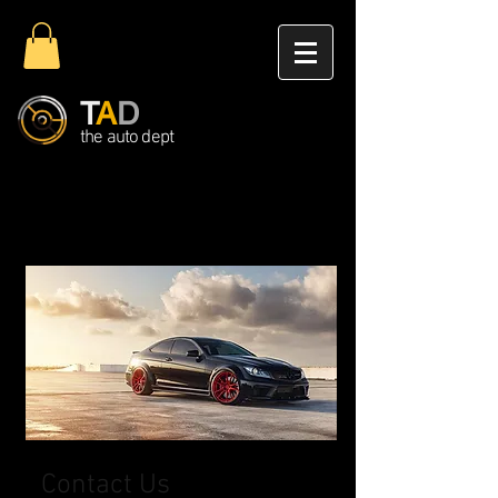
T
A
D
the auto dept
Contact Us