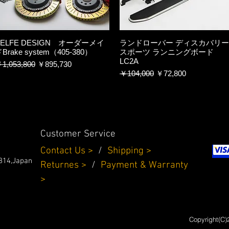
BELFE DESIGN オーダーメイ
ランドローバー ディスカバリー
Brake system（405-380）
スポーツ ランニングボード
LC2A
通常価格
セール価格
1,053,800
￥895,730
通常価格
セール価格
￥104,000
￥72,800
Customer Service
Contact Us >
/
Shipping >
814,Japan
Returnes
>
/
Payment & Warranty
>
Copyright(C