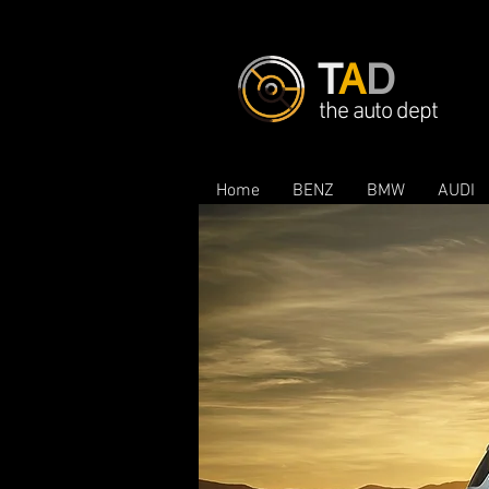
T
A
D
the auto dept
Home
BENZ
BMW
AUDI