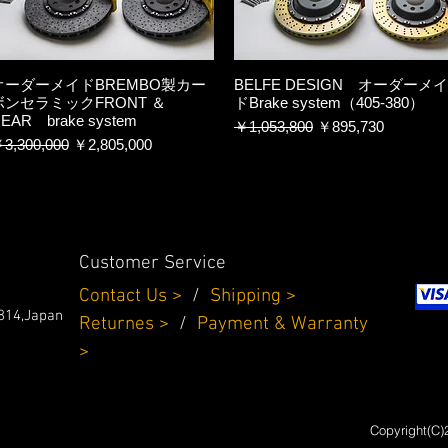
オーダーメイドBREMBO製カー
BELFE DESIGN オーダーメイ
ボンセラミックFRONT ＆
ドBrake system（405-380）
EAR brake system
通常価格
セール価格
￥1,053,800
￥895,730
通常価格
セール価格
3,300,000
￥2,805,000
Customer Service
Contact Us >
/
Shipping >
814,Japan
Returnes
>
/
Payment & Warranty
>
Copyright(C