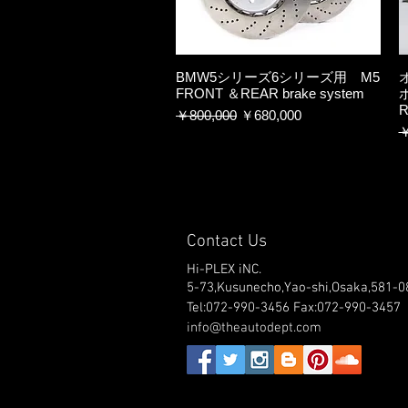
BMW5シリーズ6シリーズ用 M5
FRONT ＆REAR brake system
R
通常価格
セール価格
￥800,000
￥680,000
￥
Contact Us
Hi-PLEX iNC.
5-73,Kusunecho,Yao-shi,Osaka,581-0
Tel:072-990-3456 Fax:072-990-3457
info@theautodept.com