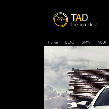
T
A
D
the auto dept
Home
BENZ
BMW
AUDI