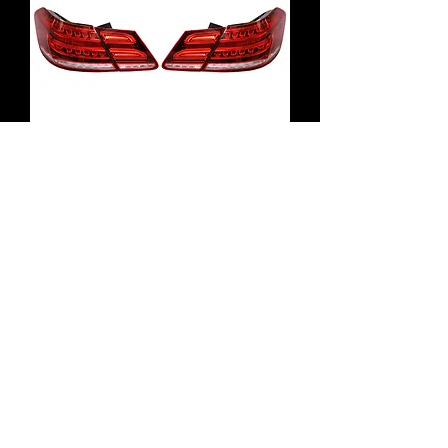
純正品 W212 Eクラス 前期車両用 後
期コンバージョンテールランプ
通常価格
セール価格
￥237,600
￥192,780
Contact Us
Hi-PLEX iNC.
5-73,Kusunecho,Yao-shi,Osaka,
581-
0814
,Japan
Tel:072-990-3456 Fax:072-990-3457
info@theautodept.com