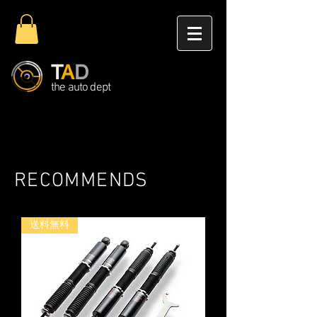
T
A
D
the auto dept
RECOMMENDS
送料無料