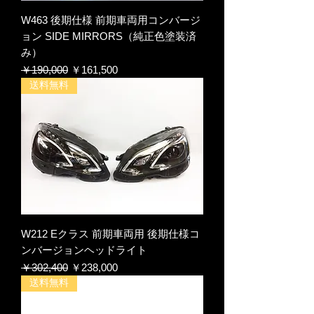
W463 後期仕様 前期車両用コンバージ
ョン SIDE MIRRORS（純正色塗装済
み）
通常価格
セール価格
￥190,000
￥161,500
送料無料
W212 Eクラス 前期車両用 後期仕様コ
ンバージョンヘッドライト
通常価格
セール価格
￥302,400
￥238,000
送料無料