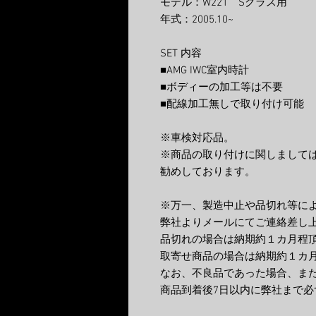
モデル：W221 Sクラス用
年式：2005.10~
SET 内容
■AMG IWC室内時計
■ボディーの加工等は不要
■配線加工無しで取り付け可能
※車検対応品。
※商品の取り付けに関しまして
勧めしております。
※万一、製造中止や品切れ等に
弊社よりメールにてご連絡差し
品切れの場合は納期約１カ月程
取寄せ商品の場合は納期約１カ
なお、不良品であった場合、ま
商品到着後
7
日以内に弊社まで必