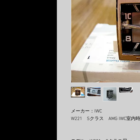
メーカー：IWC
W221 Sクラス AMG IWC室