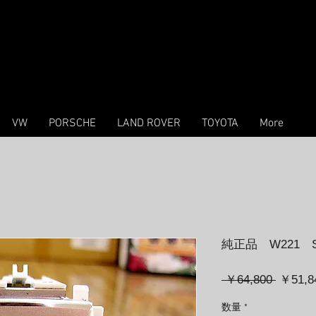
VW
PORSCHE
LAND ROVER
TOYOTA
More
純正品 W221 
通
 ￥64,800 
￥51,8
常
数量
*
価