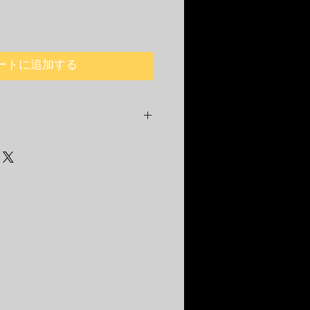
価
格
ートに追加する
消費税、送料を含む料金がすべて
です。
・北海道・沖縄一部地域は追加送
ございます。