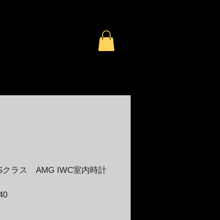
Sクラス AMG IWC室内時計
セ
40
ー
ル