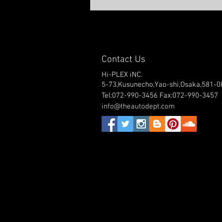
Contact Us
Hi-PLEX iNC.
5-73,Kusunecho,Yao-shi,Osaka,581-0
Tel:072-990-3456 Fax:072-990-3457
info@theautodept.com