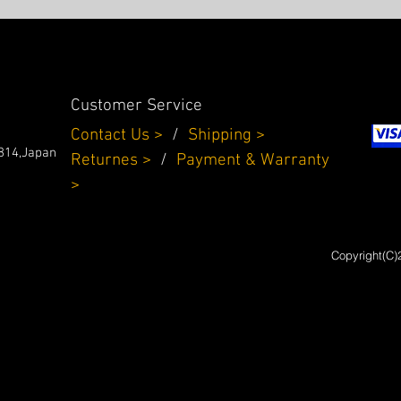
Customer Service
Contact Us >
/
Shipping >
814,Japan
Returnes
>
/
Payment & Warranty
>
Copyright(C