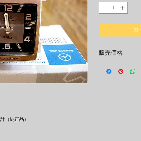
格
カ
販売価格
弊社販売商品は、
含んだ、総額表示
※
大型商品は離島
料がかかる場合が
内時計（純正品）