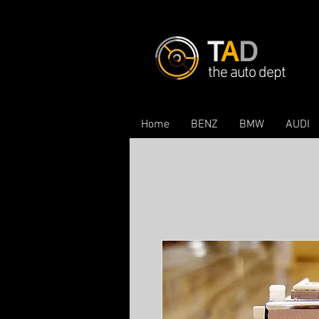
T
A
D
the auto dept
Home
BENZ
BMW
AUDI