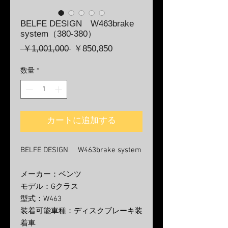
BELFE DESIGN W463brake
system（380-380）
通
セ
 ￥1,001,000 
￥850,850
常
ー
価
ル
数量
*
格
価
格
カートに追加する
BELFE DESIGN W463brake system
メーカー：ベンツ
モデル：Gクラス
型式：W463
装着可能車種：ディスクブレーキ装
着車