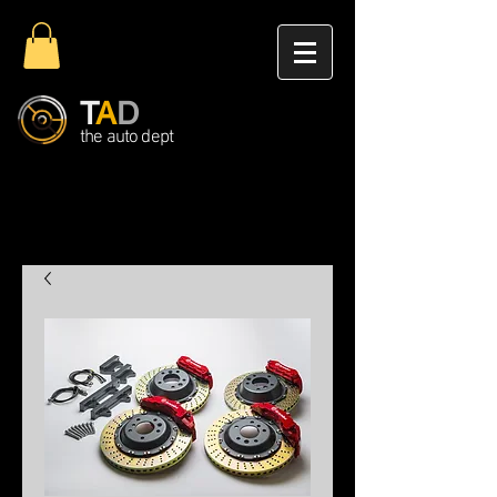
T
A
D
the auto dept