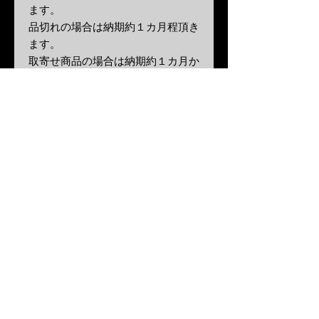
ます。
品切れの場合は納期約１カ月程頂き
ます。
取寄せ商品の場合は納期約１カ月か
ら１カ月半程頂きます。
なお、不良品であった場合、または
ご注文された商品と異なる場合に
は、
商品到着後
7
日以内に弊社まで必ず
ご連絡ください。
販売価格
弊社販売商品は、消費税、送料を含
む料金がすべて含んだ、総額表示で
す。
※
大型商品は離島・北海道・沖縄一
部地域は追加送料がかかる場合がご
ざいます。