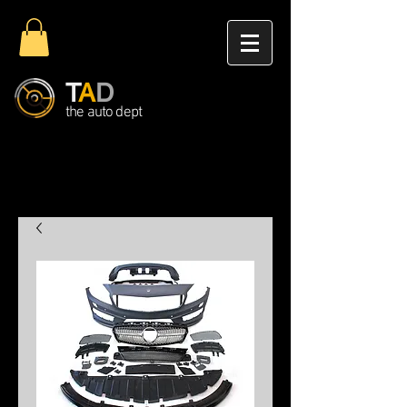
T
A
D
the auto dept