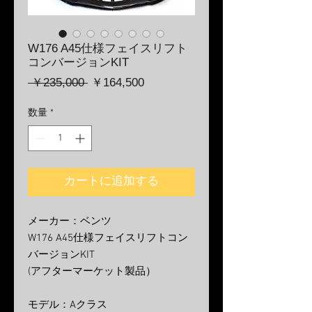
W176 A45仕様フェイスリフト
コンバージョンKIT
通
セ
 ￥235,000 
￥164,500
常
ー
価
ル
数量
*
格
価
格
カートに追加する
メーカー：ベンツ
W176 A45仕様フェイスリフトコン
バージョンKIT
(アフターマーケット製品）
モデル：Aクラス