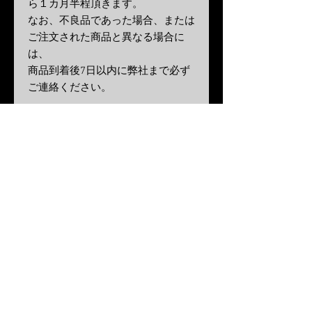
ら１カ月半程頂きます。
なお、不良品であった場合、または
ご注文された商品と異なる場合に
は、
商品到着後
7
日以内に弊社まで必ず
ご連絡ください。
販売価格
弊社販売商品は、消費税、送料を含
む料金がすべて含んだ、総額表示で
す。
※
大型商品は離島・北海道・沖縄一
部地域は追加送料がかかる場合がご
ざいます。
Contact Us
Hi-PLEX iNC.
5-73,Kusunecho,Yao-shi,Osaka,
581-
0814
,Japan
Tel:072-990-3456 Fax:072-990-3457