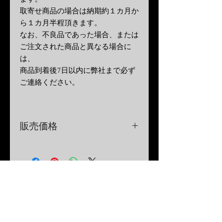
取寄せ商品の場合は納期約１カ月か
ら１カ月半程頂きます。
なお、不良品であった場合、または
ご注文された商品と異なる場合に
は、
商品到着後
7
日以内に弊社まで必ず
ご連絡ください。
販売価格
弊社販売商品は、消費税、送料を含
む料金がすべて含んだ、総額表示で
す。
※
大型商品は離島・北海道・沖縄一
部地域は追加送料がかかる場合がご
ざいます。
Contact Us
Hi-PLEX iNC.