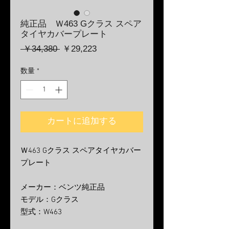
純正品 Ｗ463 Gクラス スペア
タイヤカバープレート
通
セ
 ￥34,380 
￥29,223
常
ー
価
ル
数量
*
格
価
格
カートに追加する
Ｗ463 Gクラス スペアタイヤカバー
プレート
メーカー：ベンツ純正品
モデル：Gクラス
型式：W463