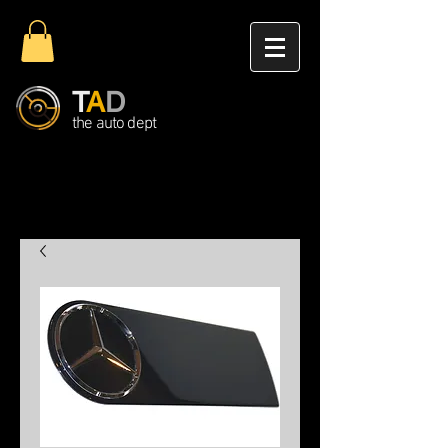
T
A
D
the auto dept